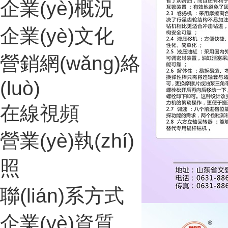
企業(yè)概況
企業(yè)文化
營銷網(wǎng)絡
(luò)
在線視頻
營業(yè)執(zhí)
照
聯(lián)系方式
企業(yè)資質