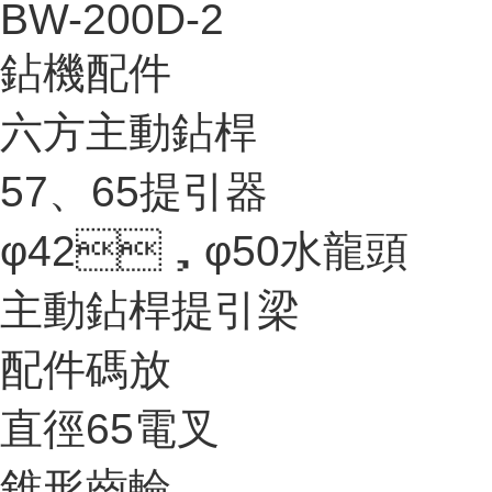
BW-200D-2
鉆機配件
六方主動鉆桿
57、65提引器
φ42，φ50水龍頭
主動鉆桿提引梁
配件碼放
直徑65電叉
錐形齒輪