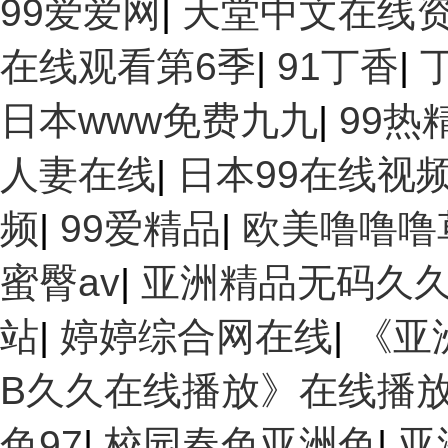
99爱爱网
|
天堂中文在线
在线观看第6季
|
91丁香
|
日本www免费九九
|
99热
人妻在线
|
日本99在线视
频
|
99爱精品
|
欧美噜噜噜
蜜臀av
|
亚洲精品无码久
站
|
婷婷综合网在线
|
《亚
B久久在线播放》在线播放 -
色97
|
校园春色亚洲色
|
亚