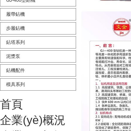
GJ-400型鉆機
履帶鉆機
步履鉆機
鉆塔系列
泥漿泵
鉆機配件
模具系列
首頁
企業(yè)概況