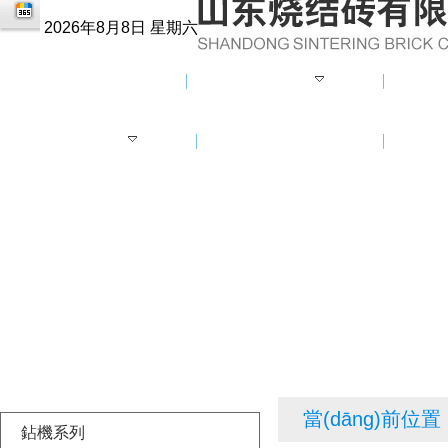
2026年8月8日 星期六
首頁
企業(yè)概況
企業(
專利產(chǎn)品
商務(wù)在線
當(dāng)前位置 
鉆機系列