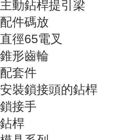
主動鉆桿提引梁
配件碼放
直徑65電叉
錐形齒輪
配套件
安裝鎖接頭的鉆桿
鎖接手
鉆桿