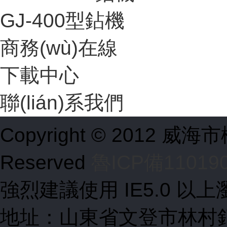
GJ-400型鉆機
商務(wù)在線
下載中心
聯(lián)系我們
Copyright © 2012 威海
Reserved
魯ICP備11019
強烈建議使用 IE5.0 以上
地址：山東省文登市林村銷售 