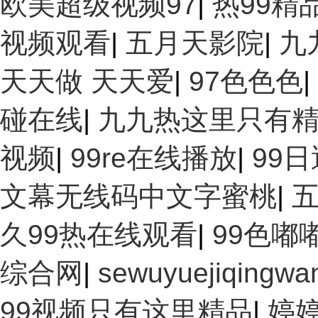
欧美超级视频97
|
热99精
视频观看
|
五月天影院
|
九
天天做 天天爱
|
97色色色
|
碰在线
|
九九热这里只有精
视频
|
99re在线播放
|
99
文幕无线码中文字蜜桃
|
久99热在线观看
|
99色嘟
综合网
|
sewuyuejiqingwa
99视频只有这里精品
|
婷