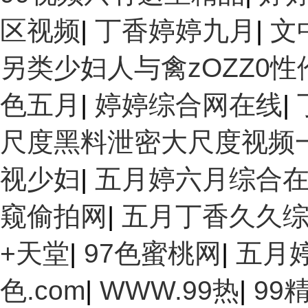
区视频
|
丁香婷婷九月
|
文
另类少妇人与禽zOZZ0性
色五月
|
婷婷综合网在线
|
尺度黑料泄密大尺度视频
视少妇
|
五月婷六月综合
窥偷拍网
|
五月丁香久久
+天堂
|
97色蜜桃网
|
五月婷
色.com
|
WWW.99热
|
99