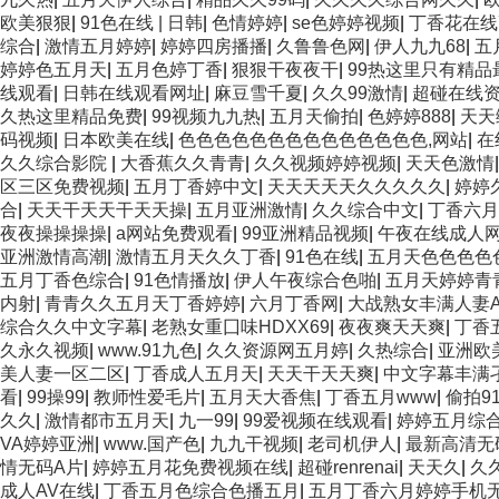
欧美狠狠
|
91色在线 | 日韩
|
色情婷婷
|
se色婷婷视频
|
丁香花在线
综合
|
激情五月婷婷
|
婷婷四房播播
|
久鲁鲁色网
|
伊人九九68
|
五
婷婷色五月天
|
五月色婷丁香
|
狠狠干夜夜干
|
99热这里只有精品
线观看
|
日韩在线观看网址
|
麻豆雪千夏
|
久久99激情
|
超碰在线
久热这里精品免费
|
99视频九九热
|
五月天偷拍
|
色婷婷888
|
天天
码视频
|
日本欧美在线
|
色色色色色色色色色色色色色色,网站
|
在
久久综合影院
|
大香蕉久久青青
|
久久视频婷婷视频
|
天天色激情
区三区免费视频
|
五月丁香婷中文
|
天天天天天久久久久久
|
婷婷
合
|
天天干天天干天天操
|
五月亚洲激情
|
久久综合中文
|
丁香六月
夜夜操操操操
|
a网站免费观看
|
99亚洲精品视频
|
午夜在线成人
亚洲激情高潮
|
激情五月天久久丁香
|
91色在线
|
五月天色色色色
五月丁香色综合
|
91色情播放
|
伊人午夜综合色啪
|
五月天婷婷青
内射
|
青青久久五月天丁香婷婷
|
六月丁香网
|
大战熟女丰满人妻A
综合久久中文字幕
|
老熟女重囗味HDXX69
|
夜夜爽天天爽
|
丁香
久永久视频
|
www.91九色
|
久久资源网五月婷
|
久热综合
|
亚洲欧
美人妻一区二区
|
丁香成人五月天
|
天天干天天爽
|
中文字幕丰满
看
|
99操99
|
教师性爱毛片
|
五月天大香焦
|
丁香五月www
|
偷拍9
久久
|
激情都市五月天
|
九一99
|
99爱视频在线观看
|
婷婷五月综
VA婷婷亚洲
|
www.国产色
|
九九干视频
|
老司机伊人
|
最新高清无
情无码A片
|
婷婷五月花免费视频在线
|
超碰renrenai
|
天天久
|
久
成人AV在线
|
丁香五月色综合色播五月
|
五月丁香六月婷婷手机