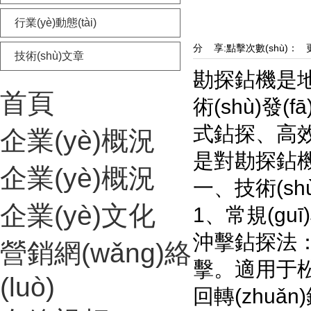
行業(yè)動態(tài)
分 享:
點擊次數(shù)：
更新
技術(shù)文章
勘探鉆機是地質(
首頁
術(shù)發(
式鉆探、高效取芯
企業(yè)概況
是對勘探鉆
企業(yè)概況
一、技術(s
企業(yè)文化
1、常規(
沖擊鉆探法：
營銷網(wǎng)絡
擊。適用于松
(luò)
回轉(zhuǎ