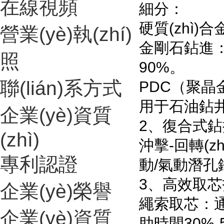
在線視頻
細分：
硬質(zhì)
營業(yè)執(zhí)
金剛石鉆進
照
90%。
聯(lián)系方式
PDC（聚晶
用于石油鉆
企業(yè)資質
2、復合式鉆
(zhì)
沖擊-回轉(zh
專利認證
動/氣動潛孔錘
3、高效取芯
企業(yè)榮譽
繩索取芯：通過鋼
企業(yè)資質
助時間30%-5