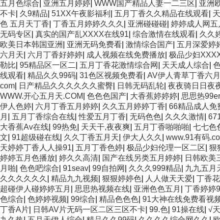
五月色综合
|
亚洲五月婷婷
|
WWW国产精品人妻一二三区
|
亚洲
不卡
|
久9精品
|
51XX午夜影福利
|
五月丁香久久精品在线观看
|
色 五月天丁香
|
丁香五月婷婷久久久
|
亚洲碰碰碰
|
婷婷成人网五
无码专区
|
真实的国产乱XXXX在线91
|
综合激情在线观看
|
久久
欧美日本韩国亚洲
|
亚洲无码免费看
|
激情综合国产
|
五月深爱婷
六月天
|
六月丁香好婷婷
|
成人视频在线免费播放
|
极品少妇XXX
勒比
|
95精品区一区二
|
五月丁香花激情综合网
|
天天成人综合
|
线观看
|
精品久久99码
|
31色区视频免费看
|
AV伊人青草丁香六
com
|
日产精品久久久久久久蜜臀
|
日韩无码乱轮
|
夜夜骑日日夜
WWW.开心五月天.COM
|
色色色国产
|
大香蕉婷婷婷
|
思思热99e
伊人色婷
|
六月丁香五月婷婷
|
久久五月婷婷丁香
|
66精品成人
月
|
五月丁香综合在线
|
性爱五月丁香
|
无码色色
|
久久久激情
|
67
大香蕉Av在线
|
99热免
|
天天干,夜夜爽
|
五月丁香啪啪啪
|
七七色
文
|
91超级碰在线
|
久久丁香五月天
|
伊大人久久
|
www.91有码.c
天婷婷丁香人人操91
|
五月丁香色婷
|
极品少妇伦理一区二区
|
狠
婷婷五月色播放
|
婷久久高清
|
国产在线另类五月婷婷
|
日韩欧美
月啪
|
色色吧综合
|
91seav
|
99自拍网
|
久久久999精品
|
九九五月
久久久久久久
|
精品九九视频
|
狠狠婷婷色
|
人人做天天爱
|
丁香花
超碰伊人碰婷婷五月
|
思思热视频在线
|
亚洲色色五月
|
丁香婷婷
色综合
|
色婷婷视频
|
99综合
|
精品色色色
|
91大神在线免费看视
丁香A片
|
日韩AV片无码一区二区三区不卡
|
99.色
|
91操在线
|
√
九久热
|
五月天伊人综合
|
精品久久99码
|
久久久久综合网久久
|