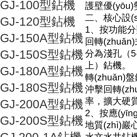
GJ-100型鉆機
護壁優(yōu
二、核心設
GJ-120型鉆機
1、按功能
GJ-150A型鉆機
回轉(zhuǎ
GJ-150S型鉆機
分為淺孔（5-1
上）鉆機。
GJ-180A型鉆機
轉(zhuǎn)盤
GJ-180S型鉆機
沖擊回轉(z
率，擴大硬質(
GJ-200A型鉆機
2、按應(yīn
GJ-200S型鉆機
地質(zhì)
水文水井鉆機