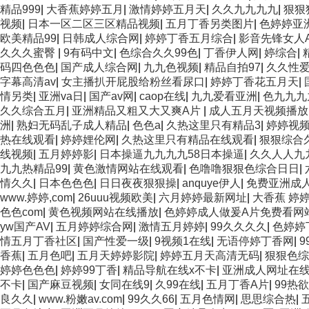
精品999
|
大香蕉婷婷五月
|
激情婷婷五月天
|
久久九九九九
|
狠狠
视频
|
日本一区二区三区精品视频
|
五月丁香另类图片
|
色婷婷亚
欧美精品99
|
日韩成人综合网
|
婷婷丁香五月综合
|
影音先锋女人
久久久蜜臀
|
9有码中文
|
色综合久久99色
|
丁香伊人网
|
婷综合
|
码四色色色
|
国产成人综合网
|
九九色视频
|
精品自拍97
|
久久性
字幕高清av
|
女主播扒开屁股给粉丝看尿口
|
婷婷丁香花五月天
|
情另类
|
亚洲va日
|
国产av网
|
caop在线
|
九九爱看亚洲
|
色九九九
久久综合五月
|
亚洲精品又粗又大又爽A片
|
成人五月天视频播放
洲
|
熟妇无码乱子成人精品
|
色色a
|
久热这里只有精品3
|
婷婷视
热在线观看
|
婷婷娌伦网
|
久热这里只有精品在线观看
|
狠狠综合
线视频
|
五月婷婷影
|
日本操逼九九九九58日本操逼
|
久久人人九
九九热精品99
|
黄色激情网站在线观看
|
色噜噜狠狠色综合日日
|
情久久
|
日本色色色
|
日日夜夜狠狠操
|
anquye伊人
|
免费亚洲成人
www.婷婷,com
|
26uuu视频欧美
|
六月婷婷最新网址
|
大香蕉 婷
色色com
|
黄色视频网站在线播放
|
色婷婷成人做爰A片免费看网
yw国产AV
|
五月婷婷综合网
|
激情五月婷婷
|
99久久久久
|
色婷婷
情五月丁香社区
|
国产性爱一级
|
9视频1在线
|
无语停婷丁香网
|
香蕉
|
五月色吧
|
五月天婷婷影院
|
婷婷五月天高清无码
|
狠狠色综
婷婷色色色
|
婷婷99丁香
|
精品导航在线x不卡
|
亚洲成人网址在
不卡
|
国产麻豆视频
|
女同在线9
|
久99在线
|
五月丁香A片
|
99热欲
良久久
|
www.粉嫩av.com
|
99久久66
|
五月色情网
|
思思综合热
|