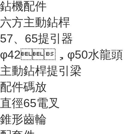
鉆機配件
六方主動鉆桿
57、65提引器
φ42，φ50水龍頭
主動鉆桿提引梁
配件碼放
直徑65電叉
錐形齒輪