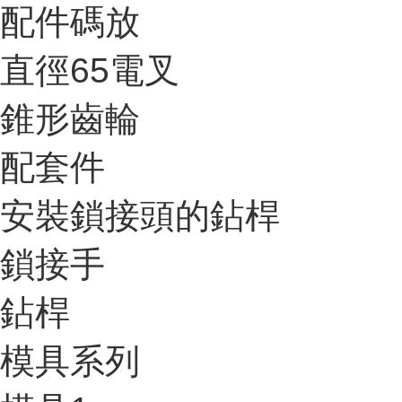
配件碼放
直徑65電叉
錐形齒輪
配套件
安裝鎖接頭的鉆桿
鎖接手
鉆桿
模具系列