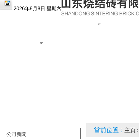
2026年8月8日 星期六
首頁
企業(yè)概況
企業(
專利產(chǎn)品
商務(wù)在線
當前位置 :
主頁
>
公司新聞