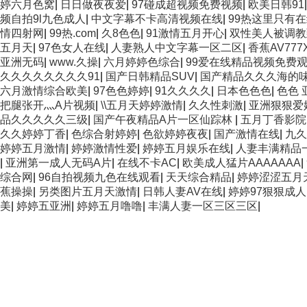
婷六月色窝
|
日日做夜夜爱
|
97碰成超视频免费视频
|
欧美日韩91
频自拍9l九色成人
|
中文字幕不卡高清视频在线
|
99热这里只有
情四射网
|
99热.com
|
久8色色
|
91激情五月开心
|
双性美人被调教
五月天
|
97色女人在线
|
人妻熟人中文字幕一区二区
|
香蕉AV77
亚洲无码
|
www.久操
|
六月婷婷色综合
|
99爱在线精品视频免费
久久久久久久久久91
|
国产日韩精品SUV
|
国产精品久久久海的
六月激情综合欧美
|
97色色婷婷
|
91久久久久
|
日本色色色
|
色色 
把腿张开灬A片视频
|
\\五月天婷婷激情
|
久久性刺激
|
亚洲狠狠爱
品久久久久久三级
|
国产午夜精品A片一区仙踪林
|
五月丁香影院
久久婷婷丁香
|
色综合射婷婷
|
色欲婷婷夜夜
|
国产激情在线
|
九久
婷婷五月激情
|
婷婷激情性爱
|
婷婷五月娱乐在线
|
人妻丰满精品
|
亚洲第一成人无码A片
|
在线不卡AC
|
欧美成人猛片AAAAAAA
|
综合网
|
96自拍视频九色在线观看
|
天天综合精品
|
婷婷涩涩五月
蕉操操
|
另类图片五月天激情
|
日韩人妻AV在线
|
婷婷97狠狠成
美
|
婷婷五亚洲
|
婷婷五月噜噜
|
丰满人妻一区三区三区
|