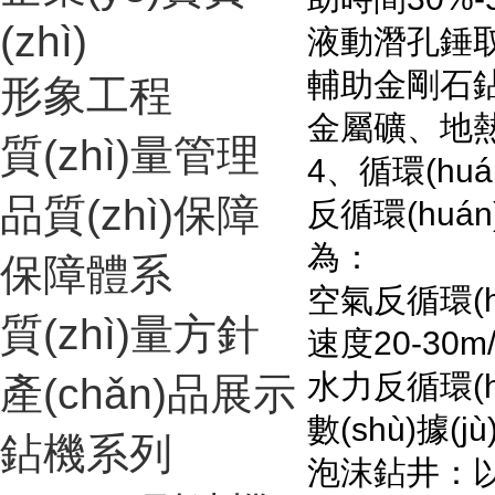
(zhì)
液動潛孔錘取芯
輔助金剛石鉆
形象工程
金屬礦
質(zhì)量管理
4、循環(huán
品質(zhì)保障
反循環(huán
為：
保障體系
空氣反循環(hu
質(zhì)量方針
速度20-30m/
水力反循環(h
產(chǎn)品展示
數(shù)據(
鉆機系列
泡沫鉆井：以泡