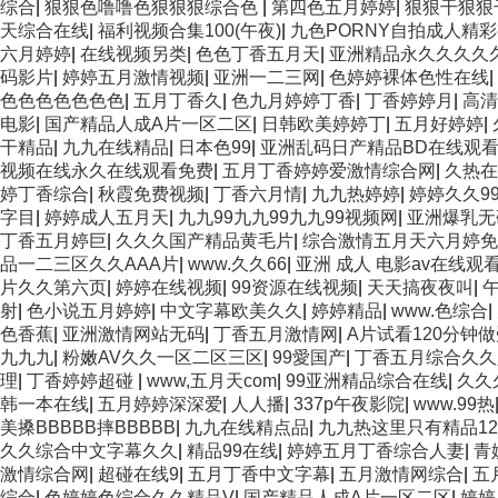
综合
|
狠狠色噜噜色狠狠狠综合色
|
第四色五月婷婷
|
狠狠干狠狠
天综合在线
|
福利视频合集100(午夜)
|
九色PORNY自拍成人精
六月婷婷
|
在线视频另类
|
色色丁香五月天
|
亚洲精品永久久久久
码影片
|
婷婷五月激情视频
|
亚洲一二三网
|
色婷婷裸体色性在线
|
色色色色色色色
|
五月丁香久
|
色九月婷婷丁香
|
丁香婷婷月
|
高清
电影
|
国产精品人成A片一区二区
|
日韩欧美婷婷丁
|
五月好婷婷
|
干精品
|
九九在线精品
|
日本色99
|
亚洲乱码日产精品BD在线观
视频在线永久在线观看免费
|
五月丁香婷婷爱激情综合网
|
久热在
婷丁香综合
|
秋霞免费视频
|
丁香六月情
|
九九热婷婷
|
婷婷久久9
字目
|
婷婷成人五月天
|
九九99九九99九九99视频网
|
亚洲爆乳无
丁香五月婷巨
|
久久久国产精品黄毛片
|
综合激情五月天六月婷免
品一二三区久久AAA片
|
www.久久66
|
亚洲 成人 电影av在线观
片久久第六页
|
婷婷在线视频
|
99资源在线视频
|
天天搞夜夜叫
|
射
|
色小说五月婷婷
|
中文字幕欧美久久
|
婷婷精品
|
www.色综合
|
色香蕉
|
亚洲激情网站无码
|
丁香五月激情网
|
A片试看120分钟
九九九
|
粉嫩AV久久一区二区三区
|
99愛国产
|
丁香五月综合久久
理
|
丁香婷婷超碰
|
www,五月天com
|
99亚洲精品综合在线
|
久久
韩一本在线
|
五月婷婷深深爱
|
人人播
|
337p午夜影院
|
www.99热
美搡BBBBB摔BBBBB
|
九九在线精点品
|
九九热这里只有精品12
久久综合中文字幕久久
|
精品99在线
|
婷婷五月丁香综合人妻
|
青
激情综合网
|
超碰在线9
|
五月丁香中文字幕
|
五月激情网综合
|
五
综合
|
色婷婷色综合久久精品V
|
国产精品人成A片一区二区
|
婷婷