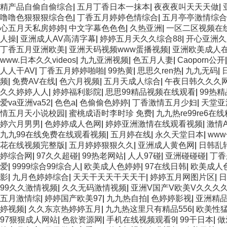
精产品自偷自偷综合
|
五月丁香日本一抹本
|
夜夜夜叫天天天做
|
噜噜色狠狠狠综合色
|
丁香五月婷婷色情综合
|
五月亭亭激情综合
心五月天私房婷婷
|
中文字幕色色色
|
久热亚洲
|
一区二区视频在
人操
|
亚洲成人AV高清字幕
|
婷婷五月天久久综合88
|
开心亚洲久
丁香五月亚洲欧美
|
亚洲天码视频www蛋播视频
|
亚洲欧美成人
www.日本久久videos
|
九九亚洲视频
|
色五月人妻
|
Caoporn公开
人人干AV
|
丁香五月婷婷啪啪
|
99热黄
|
思思久ren热
|
九九无码
|
频
|
免费AV在线
|
色六月视频
|
五月天成人综合
|
午夜日韩久久久
久久婷婷人人
|
婷婷福利影院
|
思思99精品视频在线观看
|
99热精
爱va亚洲va52
|
色色a
|
色偷偷色婷婷
|
丁香激情五月少妇
|
天堂亚
情五月天小说校园
|
蜜桃成语时李时珍 免费
|
九九热re99re6在
婷六月男男
|
色婷婷成人色网
|
婷婷亚洲激情在线观看视频
|
激情A
九九99在线免费在线观看视频
|
五月婷在线
|
永久天堂日本
|
ww
花在线视频完整版
|
五月婷婷狠狠久久
|
亚洲成人黄色网
|
日韩乱
婷综合网
|
97久久超碰
|
99热老网站
|
人人97碰
|
亚洲碰碰碰
|
丁香
爱
|
9999综合99综合人
|
欧美成人色婷婷
|
97在线日韩
|
欧美成人
影
|
九月色婷婷综合
|
天天干天天干天天干
|
婷婷五月网图片区
|
日
99久久激情视频
|
久久无码激情视频
|
亚洲V国产V欧美V久久久
五月激情综
|
婷婷国产欧美97
|
九九热自拍
|
色婷婷影视
|
亚洲精
婷视频
|
久久东京热婷婷五月
|
九九热这里只有精品556
|
欧美性猛
97狠狠成人网站
|
色欲资源网
|
手机在线视频观看9
|
99干日本
|
做