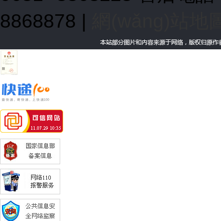
8868878
|
網(wǎng)站地