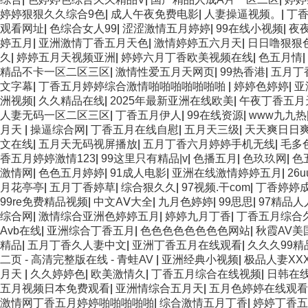
婷婷狠狠久久综合9色
|
成人午夜免费电影
|
人妻操逼视频。
|
丁
观看网址
|
色综合女人99
|
涩涩激情五月婷婷
|
99在线小视频
|
夜
婷五月
|
亚洲激情丁香五月天色
|
激情婷婷五六月天
|
日日噜狠狠
久
|
婷婷五月天视频亚洲
|
婷婷六月丁香欧美视频在线
|
色五月情
|
精品不卡一区二区三区
|
激情性爱五月天网页
|
99热香港
|
五月丁
文字幕
|
丁香五月婷婷综合激情啪啪啪啪啪啪啪
|
婷婷色婷婷
|
亚
洲视频
|
久久精品在线
|
2025年最新亚洲在线欧美
|
午夜丁香五月
人妻无码一区二区三区
|
丁香五月伊人
|
99在线资源
|
www九九热
月天
|
操逼综合网
|
丁香五月在线自慰
|
五月天三级
|
天天爽日日
文在线
|
五月天无码视屏播放
|
五月丁香六月婷婷手机无线
|
毛多
香五月婷婷激情123
|
99这里只有精品|v
|
色播五月
|
色玖玖网
|
色
激情网
|
色色五月婷婷
|
91成人电影
|
亚洲在线激情婷婷五月
|
26
月花亭亭
|
五月丁香婷草
|
综合狠久久
|
97视频.干com
|
丁香婷婷
99re免费精品视频
|
中文AⅤ大全
|
九月色婷婷
|
99思思
|
97精品人
综合网
|
激情综合亚洲色婷婷五月
|
婷婷九月丁香
|
丁香五月综合
Avb在线
|
亚洲综合丁香五月
|
色色色色色色色色网站
|
秋霞AV美
精品
|
五月丁香久人妻中文
|
亚洲丁香五月在线观看
|
久久久99
二页 - 高清完整版在线 - 青蛙AV
|
亚洲经典小视频
|
极品人妻XXX
月天
|
久久婷婷色
|
欧美激情久
|
丁香五月综合在线视频
|
日韩在线
五月视频日本免费观看
|
亚洲情综合五月天
|
五月色婷婷在线观看
激情网丁香五月婷婷啪啪啪啪啪
|
综合激情五月丁香
|
婷婷丁香五