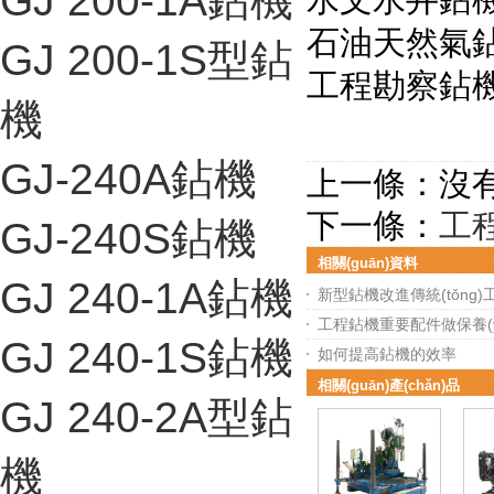
GJ 200-1A鉆機
石油天然氣鉆機
GJ 200-1S型鉆
工程勘察鉆機：適
機
GJ-240A鉆機
上一條：沒
下一條：
工
GJ-240S鉆機
相關(guān)資料
GJ 240-1A鉆機
新型鉆機改進傳統(tǒng
工程鉆機重要配件做保養(y
GJ 240-1S鉆機
如何提高鉆機的效率
相關(guān)產(chǎn)品
GJ 240-2A型鉆
機