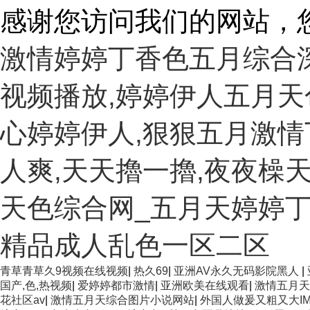
感谢您访问我们的网站，
激情婷婷丁香色五月综合
视频播放,婷婷伊人五月天
心婷婷伊人,狠狠五月激情
人爽,天天擼一擼,夜夜橾天
天色综合网_五月天婷婷丁
精品成人乱色一区二区
青草青草久9视频在线视频
|
热久69
|
亚洲AV永久无码影院黑人
|
国产,色,热视频
|
爱婷婷都市激情
|
亚洲欧美在线观看
|
激情五月天
花社区av
|
激情五月天综合图片小说网站
|
外国人做爰又粗又大I